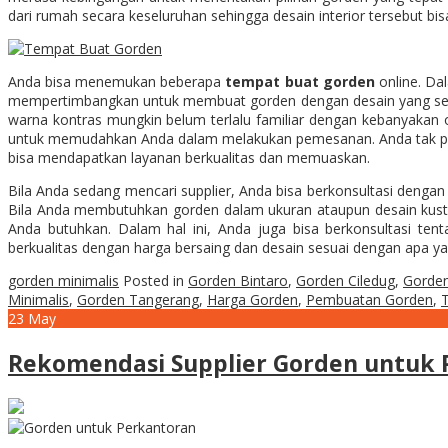
dari rumah secara keseluruhan sehingga desain interior tersebut b
Anda bisa menemukan beberapa
tempat buat gorden
online. Da
mempertimbangkan untuk membuat gorden dengan desain yang sela
warna kontras mungkin belum terlalu familiar dengan kebanyakan 
untuk memudahkan Anda dalam melakukan pemesanan. Anda tak perl
bisa mendapatkan layanan berkualitas dan memuaskan.
Bila Anda sedang mencari supplier, Anda bisa berkonsultasi deng
Bila Anda membutuhkan gorden dalam ukuran ataupun desain kusto
Anda butuhkan. Dalam hal ini, Anda juga bisa berkonsultasi t
berkualitas dengan harga bersaing dan desain sesuai dengan apa ya
gorden minimalis
Posted in
Gorden Bintaro
,
Gorden Ciledug
,
Gorden
Minimalis
,
Gorden Tangerang
,
Harga Gorden
,
Pembuatan Gorden
,
23
May
Rekomendasi Supplier Gorden untuk 