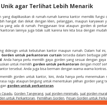
Unik agar Terlihat Lebih Menarik
 yang diaplikasikan di rumah-rumah karena kantor memiliki fungsi 
ih hangat dan dekat dengan klien, pelanggan, maupun karyawan yan
pa yang ada di rumah. Penggunaan tirai ataupun gorden di perkan
antoran lainnya juga tidak sulit karena kini kita bisa dengan mu
didesign untuk kebutuhan kantor maupun rumah. Dalam hal ini, An
.
Gorden untuk perkantoran curtain
tersedia dalam berbagai pili
d
. Anda hanya perlu memilih gaya gorden yang sesuai dengan gaya 
aruskan untuk memilih
gorden untuk perkantoran
dengan motif sert
kantor tersebut. Anda juga bisa bermain dengan warna-warna kontras.
 memilih gorden untuk kantor, kini, Anda hanya perlu menemukan 
merasa ragu ataupun bingung untuk menentukan pilihan gorden yang t
engan
gorden untuk perkantoran
.
 Cipadu
,
Gorden Tangerang
,
jual gorden minimalis
,
jual gorden mura
den untuk Perkantoran
,
Pemilihan Gorden
,
Pesan Gorden untuk Perk