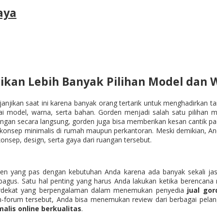
aya
ikan Lebih Banyak Pilihan Model dan 
anjikan saat ini karena banyak orang tertarik untuk menghadirkan
ai model, warna, serta bahan. Gorden menjadi salah satu pilihan m
angan secara langsung, gorden juga bisa memberikan kesan cantik pa
ih konsep minimalis di rumah maupun perkantoran. Meski demikian, 
nsep, design, serta gaya dari ruangan tersebut.
den yang pas dengan kebutuhan Anda karena ada banyak sekali j
g bagus. Satu hal penting yang harus Anda lakukan ketika berencan
terdekat yang berpengalaman dalam menemukan penyedia
jual gor
um-forum tersebut, Anda bisa menemukan review dari berbagai pelan
malis online berkualitas
.