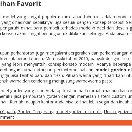
ihan Favorit
atu model yang sangat populer dalam tahun-tahun ini adalah model
ang dihadirkan sebaiknya juga sesuai dengan konsep tersebut. Sela
mempengaruhi minat para pembeli terhadap model-model dan desain 
 konsep akan sangat penting untuk dilakukan sehingga Anda bisa men
maupun perkantoran juga mengalami pergerakan dan perkembangan d
kteristik berbeda-beda. Memasuki tahun 2015, banyak designer int
5
yang lebih menyentuh konsep-konsep modern. Adanya beberapa 
 membangun rumah ataupun perkantoran bahkan
model gorden e
ga bisa terlihat baru dan fresh. Pilihan warna yang dihadirkan un
 penuh warna dan cenderung mengusung warna-warna pastel.
odel gorden yang akan Anda aplikasikan pada rumah maupun kantor A
a memilih jasa pembuatan gorden dengan memesan sistem custom un
nan. Rumah maupun kantor Anda bisa terlihat lebih segar dan indah
 Cipadu
,
Gorden Tangerang
,
model gorden minimalis
,
Uncategorized
comment