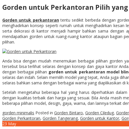
Gorden untuk Perkantoran Pilih yang 
Gorden untuk perkantoran
tentu sedikit berbeda dengan gorden
menghadirkan konsep seperti rumah untuk menghadirkan kesan leb
serta dekorasi di kantor menjadi hampir bahkan sama dengan a
mendapatkan gorden untuk ruang-ruang kantor ataupun bagian perk
pilihan.
Anda bisa dengan mudah menemukan berbagai pilihan gorden yang 
tersebut bisa terlihat selaras dengan konsep dan gaya kantor Anda
dengan berbagai pilihan
gorden untuk perkantoran model blin
selaras dan indah. Selain memilih model yang tepat, Anda juga dih
selaras bahkan sama dengan berbagai warna yang diaplikasikan di 
Setelah mengetahui beberapa hal yang harus diperhatikan dalam
dengan kualitas terbaik dan harga yang sesuai. Bila Anda masih 
beberapa pilihan model, design, gaya, warna, dan lainnya terkait d
gorden minimalis
Posted in
Gorden Bintaro
,
Gorden Ciledug
,
Gorden
Gorden Perkantoran
,
Gorden Tangerang
,
Gorden untuk Kantor
,
Gor
23
May