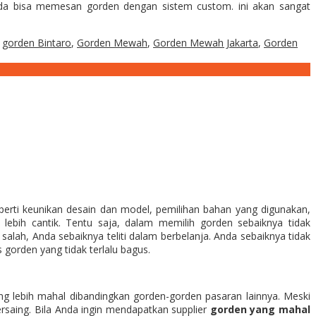
nda bisa memesan gorden dengan sistem custom. ini akan sangat
gorden Bintaro
,
Gorden Mewah
,
Gorden Mewah Jakarta
,
Gorden
perti keunikan desain dan model, pemilihan bahan yang digunakan,
ebih cantik. Tentu saja, dalam memilih gorden sebaiknya tidak
alah, Anda sebaiknya teliti dalam berbelanja. Anda sebaiknya tidak
gorden yang tidak terlalu bagus.
ang lebih mahal dibandingkan gorden-gorden pasaran lainnya. Meski
saing. Bila Anda ingin mendapatkan supplier
gorden yang mahal