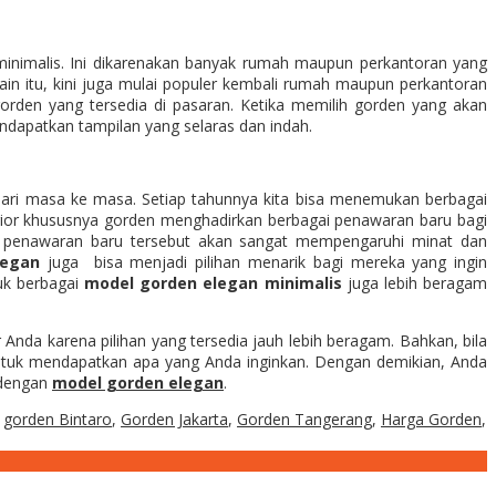
 minimalis. Ini dikarenakan banyak rumah maupun perkantoran yang
in itu, kini juga mulai populer kembali rumah maupun perkantoran
gorden yang tersedia di pasaran. Ketika memilih gorden yang akan
dapatkan tampilan yang selaras dan indah.
ari masa ke masa. Setiap tahunnya kita bisa menemukan berbagai
erior khususnya gorden menghadirkan berbagai penawaran baru bagi
penawaran baru tersebut akan sangat mempengaruhi minat dan
legan
juga bisa menjadi pilihan menarik bagi mereka yang ingin
tuk berbagai
model gorden elegan minimalis
juga lebih beragam
nda karena pilihan yang tersedia jauh lebih beragam. Bahkan, bila
tuk mendapatkan apa yang Anda inginkan. Dengan demikian, Anda
 dengan
model gorden elegan
.
gorden Bintaro
,
Gorden Jakarta
,
Gorden Tangerang
,
Harga Gorden
,