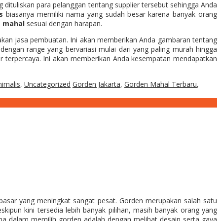
 dituliskan para pelanggan tentang supplier tersebut sehingga Anda
s
biasanya memiliki nama yang sudah besar karena banyak orang
g mahal
sesuai dengan harapan.
iakan jasa pembuatan. Ini akan memberikan Anda gambaran tentang
 dengan range yang bervariasi mulai dari yang paling murah hingga
lier terpercaya. Ini akan memberikan Anda kesempatan mendapatkan
imalis
,
Uncategorized
Gorden Jakarta
,
Gorden Mahal Terbaru
,
 pasar yang meningkat sangat pesat. Gorden merupakan salah satu
kipun kini tersedia lebih banyak pilihan, masih banyak orang yang
a dalam memilih gorden adalah dengan melihat desain serta gaya