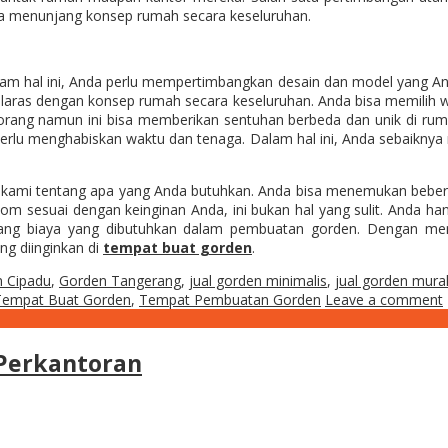
isa menunjang konsep rumah secara keseluruhan.
lam hal ini, Anda perlu mempertimbangkan desain dan model yang An
ras dengan konsep rumah secara keseluruhan. Anda bisa memilih w
orang namun ini bisa memberikan sentuhan berbeda dan unik di rum
u menghabiskan waktu dan tenaga. Dalam hal ini, Anda sebaiknya 
an kami tentang apa yang Anda butuhkan. Anda bisa menemukan beber
m sesuai dengan keinginan Anda, ini bukan hal yang sulit. Anda ha
entang biaya yang dibutuhkan dalam pembuatan gorden. Dengan mem
ng diinginkan di
tempat buat gorden
.
 Cipadu
,
Gorden Tangerang
,
jual gorden minimalis
,
jual gorden mura
Tempat Buat Gorden
,
Tempat Pembuatan Gorden
Leave a comment
Perkantoran