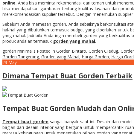
online
, Anda bisa meminta rekomendasi dari teman untuk menemukan 
bisa mendapatkan gambaran tentang kualitas layanan dan produk
merekomendasikan supplier tersebut. Dengan menemukan supplier
Sebelum Anda memesan gorden, Anda sebaiknya berkonsultasi atau
hal-hal yang dibutuhkan termasuk budget yang diperlukan untuk be
yang mahal. Jadi bila Anda ingin membeli gorden yang berkualita
produk andalan termasuk
gorden yang mahal
.
gorden minimalis
Posted in
Gorden Bintaro
,
Gorden Ciledug
,
Gorden
Gorden Tangerang
,
Gorden yang Mahal
,
Harga Gorden
,
Harga Gord
23
May
Dimana Tempat Buat Gorden Terbaik
Tempat Buat Gorden Mudah dan Onli
Tempat buat gorden
sangat banyak saat ini. Desain dan model
bagian dari desain interior yang berguna untuk mempercantik ruan
merasa kebingungan untuk menentukan pilihan gorden yang tepat