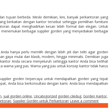
dan tujuan berbeda. Meski demikian, kini, banyak perkantoran yang
g berkaitan dengan kantor tersebut sehingga pemilihan furniture
toran dapat menghadirkan kesan lebih formal dan elegan. Untuk
dah menemukan berbagai supplier gorden yang menyediakan berbagai
da hanya perlu memilih dengan lebih jeli dan teliti agar gorden
han gaya mulai dari klasik, modern, hingga minimalis. Demikian juga
kantor Anda secara menyeluruh sehingga kantor Anda bisa terlihat
a warna yang pas. Warna yang pas untuk konsep kantor tidak harus
supplier gorden terpercaya untuk mendapatkan gorden yang tepat
epat, Anda bisa berkonsultasi dengan kami. Anda bisa mendapatkan
h
,
jual gorden online
,
Uncategorized
gorden ciledug
,
Gorden Kantor
,
antoran
,
Supplier Gorden untuk Perkantoran
Leave a comment