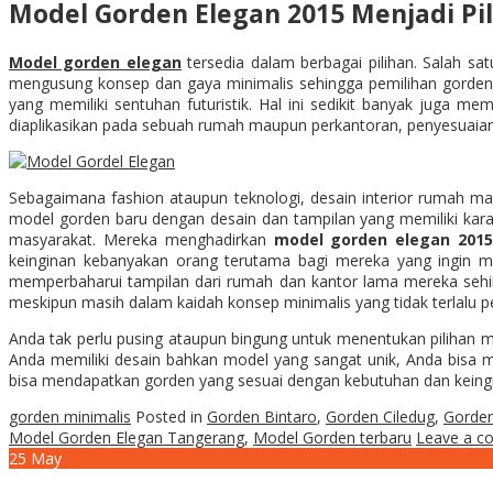
Model Gorden Elegan 2015 Menjadi Pil
Model gorden elegan
tersedia dalam berbagai pilihan. Salah s
mengusung konsep dan gaya minimalis sehingga pemilihan gorden y
yang memiliki sentuhan futuristik. Hal ini sedikit banyak juga 
diaplikasikan pada sebuah rumah maupun perkantoran, penyesuaian
Sebagaimana fashion ataupun teknologi, desain interior rumah 
model gorden baru dengan desain dan tampilan yang memiliki kara
masyarakat. Mereka menghadirkan
model gorden elegan 201
keinginan kebanyakan orang terutama bagi mereka yang ingin
memperbaharui tampilan dari rumah dan kantor lama mereka sehing
meskipun masih dalam kaidah konsep minimalis yang tidak terlalu
Anda tak perlu pusing ataupun bingung untuk menentukan pilihan m
Anda memiliki desain bahkan model yang sangat unik, Anda bis
bisa mendapatkan gorden yang sesuai dengan kebutuhan dan keingi
gorden minimalis
Posted in
Gorden Bintaro
,
Gorden Ciledug
,
Gorden
Model Gorden Elegan Tangerang
,
Model Gorden terbaru
Leave a 
25
May