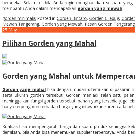
beraneka. Selain itu, bila Anda ingin menghadirkan sesuatu y
membantu Anda dalam mendapatkan
gorden yang mewah
.
gorden minimalis
Posted in
Gorden Bintaro
,
Gorden Ciledug
,
Gorden
Mewah Tangerang
,
Gorden yang Mewah
,
Pesan Gorden Tangerang
25
May
Pilihan Gorden yang Mahal
Gorden yang Mahal untuk Memperca
Gorden yang mahal
bisa dengan mudah ditemukan di pasaran saa
serta ukuran gorden tersebut. Gorden menjadi salah satu pele
meninggalkan fungsi gorden tersebut. bahan yang tersedia juga leb
hanya terpengaruh terhadap harga yang ditawarkan karena ada bebe
Kualitas bisa mempengaruhi harga dari suatu produk sehingga keba
demikian, bila Anda bisa menemukan supplier terpercaya, Anda be