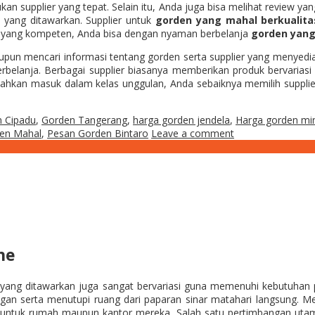
supplier yang tepat. Selain itu, Anda juga bisa melihat review yang
 yang ditawarkan. Supplier untuk
gorden yang mahal berkualita
 yang kompeten, Anda bisa dengan nyaman berbelanja
gorden yan
pun mencari informasi tentang gorden serta supplier yang menyed
rbelanja. Berbagai supplier biasanya memberikan produk bervariasi
s bahkan masuk dalam kelas unggulan, Anda sebaiknya memilih supp
 Cipadu
,
Gorden Tangerang
,
harga gorden jendela
,
Harga gorden min
en Mahal
,
Pesan Gorden Bintaro
Leave a comment
ne
 yang ditawarkan juga sangat bervariasi guna memenuhi kebutuhan
gan serta menutupi ruang dari paparan sinar matahari langsung. Mes
 untuk rumah maupun kantor mereka. Salah satu pertimbangan utam