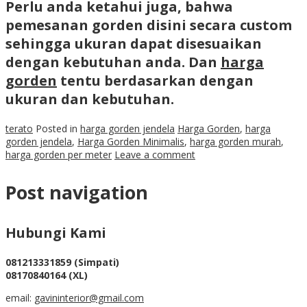
Perlu anda ketahui juga, bahwa
pemesanan gorden disini secara custom
sehingga ukuran dapat disesuaikan
dengan kebutuhan anda. Dan
harga
gorden
tentu berdasarkan dengan
ukuran dan kebutuhan.
terato
Posted in
harga gorden jendela
Harga Gorden
,
harga
gorden jendela
,
Harga Gorden Minimalis
,
harga gorden murah
,
harga gorden per meter
Leave a comment
Post navigation
Hubungi Kami
081213331859 (Simpati)
08170840164 (XL)
email:
gavininterior@gmail.com