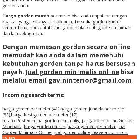
gorden anda.
Harga gorden murah
per meter bisa anda dapatkan dengan
kualitas yang tentunya terbaik pula. Tersedia gorden kantor
vertical blind, horizontal blind, gorden blackout, gorden minimalis
dan lain sebagainya.
Dengan memesan gorden secara online
memudahkan anda dalam memenuhi
kebutuhan gorden tanpa harus bersusah
payah.
Jual gorden minimalis online
bisa
melalui email gavininterior@gmail.com.
Incoming search terms:
harga gorden per meter (41);harga gorden jendela per meter
(35);harga besi gorden per meter (17);
terato
Posted in
jual gorden minimalis
,
jual gorden online
Gorden
Minimalis
,
harga gorden murah
,
harga gorden per meter
,
Jual
Gorden Minimalis Online
,
jual gorden online
Leave a comment
19
Jan