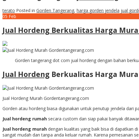
terato
Posted in
Gorden Tangerang
,
harga gorden jendela
jual gor
05
Feb
Jual Hordeng Berkualitas Harga Mur
Gorden tangerang dot com jual hordeng dengan bahan berkua
Jual Hordeng
Berkualitas Harga Mura
Jual Hordeng Murah Gordentangerang.com
Gorden atau hordeng biasa digunakan untuk penutup jendela dari pa
Jual hordeng rumah
secara custom dan siap pakai banyak ditawa
Jual hordeng murah
dengan kualitas yang baik bisa di dapatkan
sangat mudah dan tanpa anda keluar rumah. Karena pemesanan sec