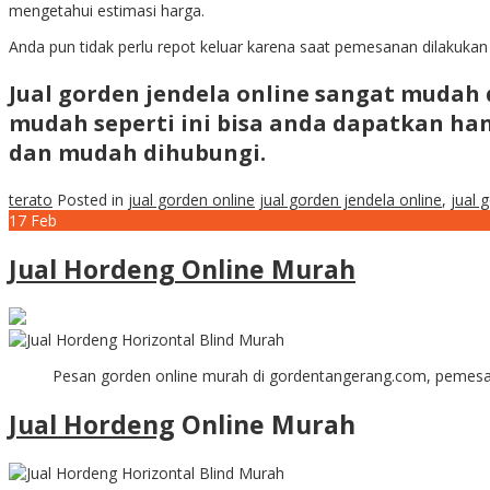
mengetahui estimasi harga.
Anda pun tidak perlu repot keluar karena saat pemesanan dilakuka
Jual gorden jendela online
sangat mudah d
mudah seperti ini bisa anda dapatkan h
dan mudah dihubungi.
terato
Posted in
jual gorden online
jual gorden jendela online
,
jual 
17
Feb
Jual Hordeng Online Murah
Pesan gorden online murah di gordentangerang.com, pemesan
Jual Hordeng
Online Murah