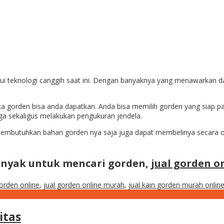
i teknologi canggih saat ini. Dengan banyaknya yang menawarkan 
ka gorden bisa anda dapatkan. Anda bisa memilih gorden yang siap 
a sekaligus melakukan pengukuran jendela.
membutuhkan bahan gorden nya saja juga dapat membelinya secara o
anyak untuk mencari gorden,
jual gorden o
gorden online
,
jual gorden online murah
,
jual kain gorden murah onlin
itas