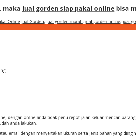
n, maka
jual gorden siap pakai online
bisa m
akai Online
Jual Gorden
,
jual gorden murah
,
jual gorden online
,
jual g
ing
ne, dengan online anda tidak perlu repot jalan keluar mencari baran
dah anda lakukan.
au email dengan menyertakan ukuran serta jenis bahan yang diingin