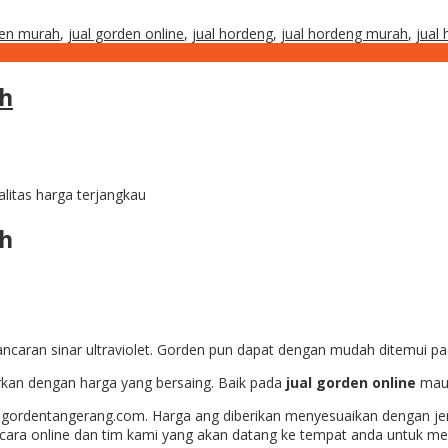
den murah
,
jual gorden online
,
jual hordeng
,
jual hordeng murah
,
jual
ah
litas harga terjangkau
h
ncaran sinar ultraviolet. Gorden pun dapat dengan mudah ditemui pad
rkan dengan harga yang bersaing. Baik pada
jual gorden online
maup
 di gordentangerang.com. Harga ang diberikan menyesuaikan dengan 
ara online dan tim kami yang akan datang ke tempat anda untuk me