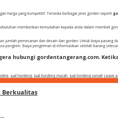
n harga yang kompetitif. Tersedia berbagai jenis gorden seperti
go
 kebutuhan memberikan kemudahan kepada anda dalam membeli gor
ari jumlah pemesanan dan desain dari gorden. Untuk biaya pasang da
sa pengirim. Biaya pengiriman di informasikan setelah barang selesai
gera hubungi gordentangerang.com. Ketik
nline
,
jual hordeng
,
jual hordeng murah
,
jual hordeng rumah
Leave 
 Berkualitas
tom