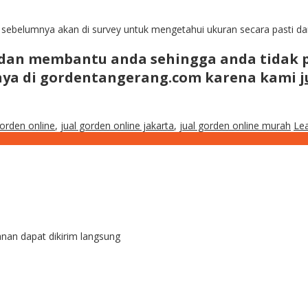
n sebelumnya akan di survey untuk mengetahui ukuran secara pasti d
an membantu anda sehingga anda tidak p
anya di gordentangerang.com karena kami
j
gorden online
,
jual gorden online jakarta
,
jual gorden online murah
Le
an dapat dikirim langsung