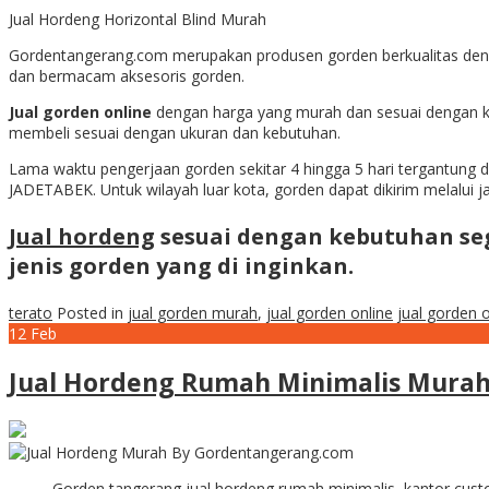
Jual Hordeng Horizontal Blind Murah
Gordentangerang.com merupakan produsen gorden berkualitas denga
dan bermacam aksesoris gorden.
Jual gorden online
dengan harga yang murah dan sesuai dengan
membeli sesuai dengan ukuran dan kebutuhan.
Lama waktu pengerjaan gorden sekitar 4 hingga 5 hari tergantung d
JADETABEK. Untuk wilayah luar kota, gorden dapat dikirim melalui ja
Jual hordeng
sesuai dengan kebutuhan se
jenis gorden yang di inginkan.
terato
Posted in
jual gorden murah
,
jual gorden online
jual gorden o
12
Feb
Jual Hordeng Rumah Minimalis Murah
Gorden tangerang jual hordeng rumah minimalis, kantor cus