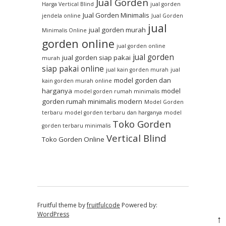
Jual Gorden
Harga Vertical Blind
jual gorden
Jual Gorden Minimalis
jendela online
Jual Gorden
jual
jual gorden murah
Minimalis Online
gorden online
jual gorden online
jual gorden
jual gorden siap pakai
murah
siap pakai online
jual kain gorden murah
jual
model gorden dan
kain gorden murah online
harganya
model
model gorden rumah minimalis
gorden rumah minimalis modern
Model Gorden
terbaru
model gorden terbaru dan harganya
model
Toko Gorden
gorden terbaru minimalis
Vertical Blind
Toko Gorden Online
Fruitful theme by
fruitfulcode
Powered by:
WordPress
↑