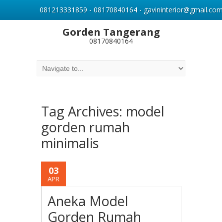
081213331859 - 08170840164 - gavininterior@gmail.co
Gorden Tangerang
08170840164
Tag Archives:
model
gorden rumah
minimalis
03
APR
Aneka Model
Gorden Rumah