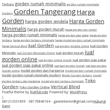
gorden rumah minimalis
Terbaru
gorden rumah minimalis
Gorden Tangerang
Harga
modern
Gorden
Harga Gorden
harga gorden jendela
Minimalis
harga gorden murah
harga gorden per meter
harga gorden rumah minimalis
harga gorden siap pakai
harga gorden
terbaru
harga gorden terbaru minimalis
harga model gorden rumah minimalis
Jual Gorden
Jual Gorden
Harga Vertical Blind
jual gorden jendela online
jual
Minimalis
jual gorden murah
Jual Gorden Minimalis Online
gorden online
jual gorden siap pakai
jual gorden online murah
jual gorden siap pakai online
jual kain gorden murah
jual kain gorden
model gorden dan harganya
murah online
model gorden rumah minimalis
model gorden rumah minimalis modern
Model Gorden terbaru
model
Toko
gorden terbaru dan harganya
model gorden terbaru minimalis
Gorden
Vertical Blind
Toko Gorden Online
Fruitful theme by
fruitfulcode
Powered by:
WordPress
↑
081213331859 - 08170840164 - gavininterior@gmail.com
Hubungi
Kami