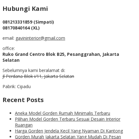
Hubungi Kami
081213331859 (Simpati)
08170840164 (XL)
email:
gavininterior@gmail.com
office:
Ruko Grand Centro Blok B25, Pesanggrahan, Jakarta
Selatan
Sebelumnya kami beralamat di:
Jl Perdana Blok i/11, Jakarta Selatan
Pabrik: Cipadu
Recent Posts
Aneka Model Gorden Rumah Minimalis Terbaru
Pilihan Model Gorden Terbaru Sesuai Desain Interior
Ruangan
Harga Gorden Jendela Kecil Yang Nyaman Di Kantong
Gorden Murah Jakarta Selatan Yang Mudah Di Pesan