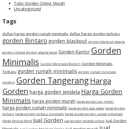
Toko Gorden Online Murah
Uncategorized
Tags
daftar harga gorden rumah minimalis
daftar harga gorden terbaru
gorden Bintaro
gorden blackout
gorden blackout jakarta
Gorden
Gorden Kantor
gorden ciledug
gorden jakarta barat
Minimalis
Gorden Minimalis
Gorden Minimalis Modern
gorden rumah minimalis
Terbaru
gorden rumah minimalis
Gorden Tangerang
Harga
modern
Gorden
Harga Gorden
harga gorden jendela
Minimalis
harga gorden murah
harga gorden per meter
harga gorden rumah minimalis
harga gorden siap pakai
harga gorden
terbaru
harga gorden terbaru minimalis
harga model gorden rumah minimalis
Jual Gorden
Jual Gorden
Harga Vertical Blind
jual gorden jendela online
jual
Minimalis
jual gorden murah