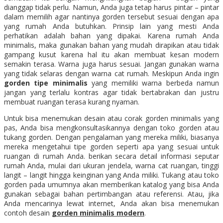
dianggap tidak perlu. Namun, Anda juga tetap harus pintar – pintar
dalam memilih agar nantinya gorden tersebut sesuai dengan apa
yang rumah Anda butuhkan. Prinsip lain yang mesti Anda
perhatikan adalah bahan yang dipakai. Karena rumah Anda
minimalis, maka gunakan bahan yang mudah dirapikan atau tidak
gampang kusut karena hal itu akan membuat kesan modern
semakin terasa. Warna juga harus sesuai. Jangan gunakan warna
yang tidak selaras dengan warna cat rumah. Meskipun Anda ingin
gorden tipe minimalis
yang memiliki warna berbeda namun
jangan yang terlalu kontras agar tidak bertabrakan dan justru
membuat ruangan terasa kurang nyaman.
Untuk bisa menemukan desain atau corak gorden minimalis yang
pas, Anda bisa mengkonsultasikannya dengan toko gorden atau
tukang gorden. Dengan pengalaman yang mereka miliki, biasanya
mereka mengetahui tipe gorden seperti apa yang sesuai untuk
ruangan di rumah Anda. berikan secara detail informasi seputar
rumah Anda, mulai dari ukuran jendela, warna cat ruangan, tinggi
langit – langit hingga keinginan yang Anda miliki. Tukang atau toko
gorden pada umumnya akan memberikan katalog yang bisa Anda
gunakan sebagai bahan pertimbangan atau referensi. Atau, jika
Anda mencarinya lewat internet, Anda akan bisa menemukan
contoh desain
gorden minimalis modern
.