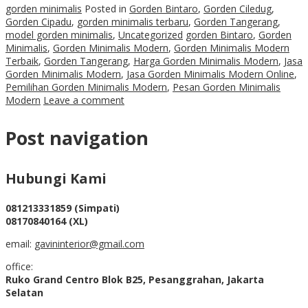
gorden minimalis
Posted in
Gorden Bintaro
,
Gorden Ciledug
,
Gorden Cipadu
,
gorden minimalis terbaru
,
Gorden Tangerang
,
model gorden minimalis
,
Uncategorized
gorden Bintaro
,
Gorden
Minimalis
,
Gorden Minimalis Modern
,
Gorden Minimalis Modern
Terbaik
,
Gorden Tangerang
,
Harga Gorden Minimalis Modern
,
Jasa
Gorden Minimalis Modern
,
Jasa Gorden Minimalis Modern Online
,
Pemilihan Gorden Minimalis Modern
,
Pesan Gorden Minimalis
Modern
Leave a comment
Post navigation
Hubungi Kami
081213331859 (Simpati)
08170840164 (XL)
email:
gavininterior@gmail.com
office:
Ruko Grand Centro Blok B25, Pesanggrahan, Jakarta
Selatan