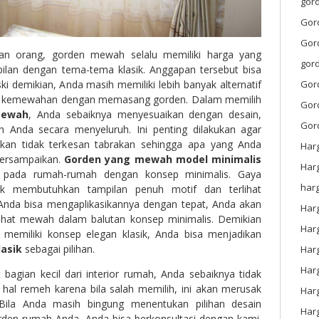
gord
Gor
Gor
an orang, gorden mewah selalu memiliki harga yang
gor
ilan dengan tema-tema klasik. Anggapan tersebut bisa
i demikian, Anda masih memiliki lebih banyak alternatif
Gor
n kemewahan dengan memasang gorden. Dalam memilih
Gor
mewah
, Anda sebaiknya menyesuaikan dengan desain,
Gor
 Anda secara menyeluruh. Ini penting dilakukan agar
ikan tidak terkesan tabrakan sehingga apa yang Anda
Har
tersampaikan.
Gorden yang mewah model minimalis
Har
 pada rumah-rumah dengan konsep minimalis. Gaya
har
k membutuhkan tampilan penuh motif dan terlihat
Anda bisa mengaplikasikannya dengan tepat, Anda akan
Harg
lihat mewah dalam balutan konsep minimalis. Demikian
Har
 memiliki konsep elegan klasik, Anda bisa menjadikan
asik
sebagai pilihan.
Har
Har
 bagian kecil dari interior rumah, Anda sebaiknya tidak
al remeh karena bila salah memilih, ini akan merusak
Har
Bila Anda masih bingung menentukan pilihan desain
Har
den rumah Anda, Anda bisa berkonsultasi dengan kami.