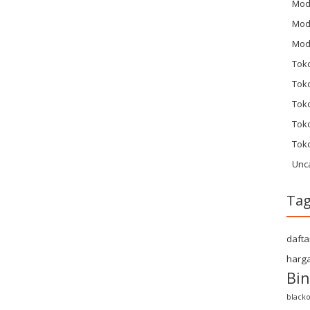
Mod
Mod
Mod
Tok
Toko
Tok
Tok
Tok
Unc
Ta
dafta
harga
Bin
blacko