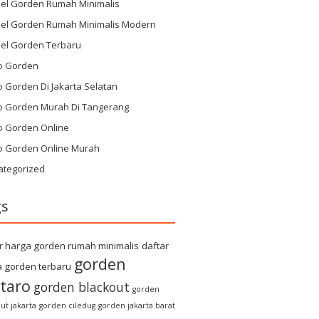
el Gorden Rumah Minimalis
el Gorden Rumah Minimalis Modern
el Gorden Terbaru
o Gorden
 Gorden Di Jakarta Selatan
o Gorden Murah Di Tangerang
o Gorden Online
o Gorden Online Murah
ategorized
gs
r harga gorden rumah minimalis
daftar
gorden
 gorden terbaru
taro
gorden blackout
gorden
ut jakarta
gorden ciledug
gorden jakarta barat