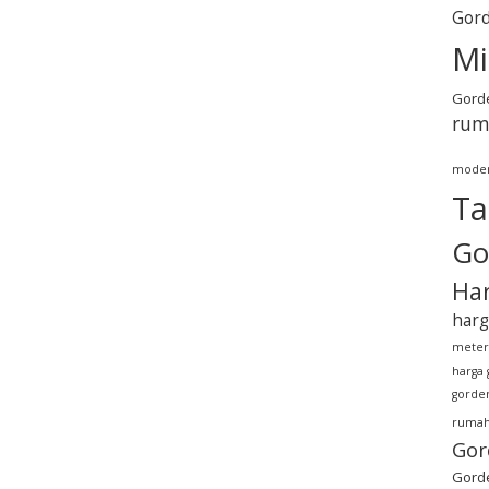
Gord
Mi
Gorde
rum
mode
Ta
Go
Har
harg
meter
harga 
gorden
rumah
Gor
Gorde