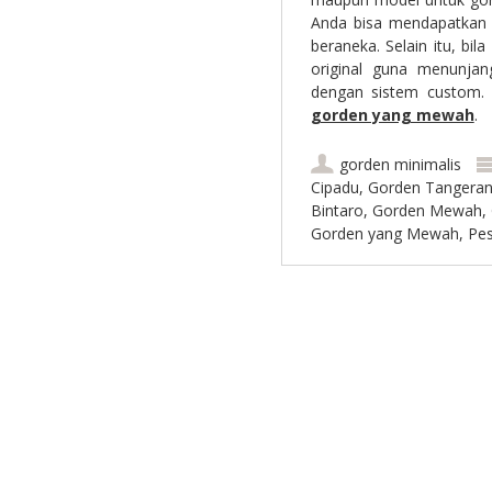
Anda bisa mendapatkan 
beraneka. Selain itu, bi
original guna menunj
dengan sistem custom.
gorden yang mewah
.
gorden minimalis
Cipadu
,
Gorden Tangera
Bintaro
,
Gorden Mewah
,
Gorden yang Mewah
,
Pe
Post navigation