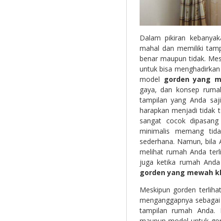
Dalam pikiran kebanyak
mahal dan memiliki tamp
benar maupun tidak. Mesk
untuk bisa menghadirka
model
gorden yang 
gaya, dan konsep rumah
tampilan yang Anda saj
harapkan menjadi tidak 
sangat cocok dipasang
minimalis memang tida
sederhana. Namun, bila 
melihat rumah Anda ter
juga ketika rumah Anda
gorden yang mewah kl
Meskipun gorden terlihat
menganggapnya sebagai h
tampilan rumah Anda. 
maupun model untuk gor