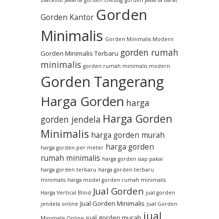
blackout jakarta
gorden ciledug
gorden jakarta barat
Gorden
Gorden Kantor
Minimalis
Gorden Minimalis Modern
gorden rumah
Gorden Minimalis Terbaru
minimalis
gorden rumah minimalis modern
Gorden Tangerang
Harga Gorden
harga
Harga Gorden
gorden jendela
Minimalis
harga gorden murah
harga gorden
harga gorden per meter
rumah minimalis
harga gorden siap pakai
harga gorden terbaru
harga gorden terbaru
minimalis
harga model gorden rumah minimalis
Jual Gorden
Harga Vertical Blind
jual gorden
Jual Gorden Minimalis
jendela online
Jual Gorden
jual
jual gorden murah
Minimalis Online