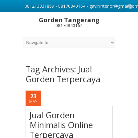
081213331859 - 08170840164 - gavininterior@gmail.co
Gorden Tangerang
08170840164
Tag Archives:
Jual
Gorden Terpercaya
23
MAY
Jual Gorden
Minimalis Online
Terpercaya