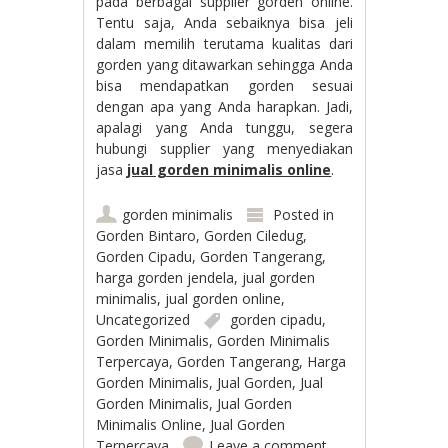
pada berbagai supplier gorden online.
Tentu saja, Anda sebaiknya bisa jeli
dalam memilih terutama kualitas dari
gorden yang ditawarkan sehingga Anda
bisa mendapatkan gorden sesuai
dengan apa yang Anda harapkan. Jadi,
apalagi yang Anda tunggu, segera
hubungi supplier yang menyediakan
jasa
jual gorden minimalis online
.
gorden minimalis
Posted in
Gorden Bintaro
,
Gorden Ciledug
,
Gorden Cipadu
,
Gorden Tangerang
,
harga gorden jendela
,
jual gorden
minimalis
,
jual gorden online
,
Uncategorized
gorden cipadu
,
Gorden Minimalis
,
Gorden Minimalis
Terpercaya
,
Gorden Tangerang
,
Harga
Gorden Minimalis
,
Jual Gorden
,
Jual
Gorden Minimalis
,
Jual Gorden
Minimalis Online
,
Jual Gorden
Terpercaya
Leave a comment