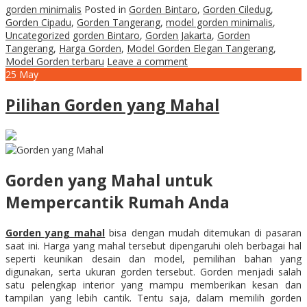
gorden minimalis
Posted in
Gorden Bintaro
,
Gorden Ciledug
,
Gorden Cipadu
,
Gorden Tangerang
,
model gorden minimalis
,
Uncategorized
gorden Bintaro
,
Gorden Jakarta
,
Gorden
Tangerang
,
Harga Gorden
,
Model Gorden Elegan Tangerang
,
Model Gorden terbaru
Leave a comment
25
May
Pilihan Gorden yang Mahal
Gorden yang Mahal untuk
Mempercantik Rumah Anda
Gorden yang mahal
bisa dengan mudah ditemukan di pasaran
saat ini. Harga yang mahal tersebut dipengaruhi oleh berbagai hal
seperti keunikan desain dan model, pemilihan bahan yang
digunakan, serta ukuran gorden tersebut. Gorden menjadi salah
satu pelengkap interior yang mampu memberikan kesan dan
tampilan yang lebih cantik. Tentu saja, dalam memilih gorden