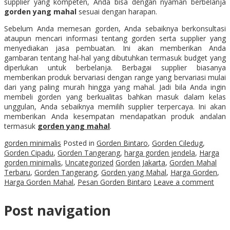
supplier yang kompeten, Anda bisa dengan nyaman berbelanja
gorden yang mahal
sesuai dengan harapan.
Sebelum Anda memesan gorden, Anda sebaiknya berkonsultasi
ataupun mencari informasi tentang gorden serta supplier yang
menyediakan jasa pembuatan. Ini akan memberikan Anda
gambaran tentang hal-hal yang dibutuhkan termasuk budget yang
diperlukan untuk berbelanja. Berbagai supplier biasanya
memberikan produk bervariasi dengan range yang bervariasi mulai
dari yang paling murah hingga yang mahal. Jadi bila Anda ingin
membeli gorden yang berkualitas bahkan masuk dalam kelas
unggulan, Anda sebaiknya memilih supplier terpercaya. Ini akan
memberikan Anda kesempatan mendapatkan produk andalan
termasuk
gorden yang mahal
.
gorden minimalis
Posted in
Gorden Bintaro
,
Gorden Ciledug
,
Gorden Cipadu
,
Gorden Tangerang
,
harga gorden jendela
,
Harga
gorden minimalis
,
Uncategorized
Gorden Jakarta
,
Gorden Mahal
Terbaru
,
Gorden Tangerang
,
Gorden yang Mahal
,
Harga Gorden
,
Harga Gorden Mahal
,
Pesan Gorden Bintaro
Leave a comment
Post navigation