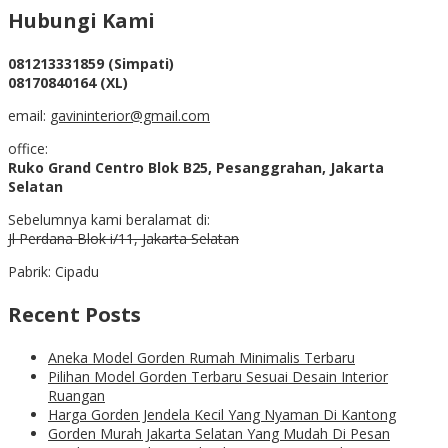
Hubungi Kami
081213331859 (Simpati)
08170840164 (XL)
email:
gavininterior@gmail.com
office:
Ruko Grand Centro Blok B25, Pesanggrahan, Jakarta
Selatan
Sebelumnya kami beralamat di:
Jl Perdana Blok i/11, Jakarta Selatan
Pabrik: Cipadu
Recent Posts
Aneka Model Gorden Rumah Minimalis Terbaru
Pilihan Model Gorden Terbaru Sesuai Desain Interior
Ruangan
Harga Gorden Jendela Kecil Yang Nyaman Di Kantong
Gorden Murah Jakarta Selatan Yang Mudah Di Pesan