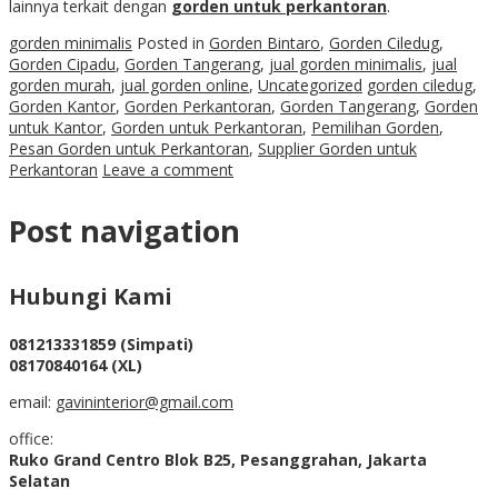
lainnya terkait dengan
gorden untuk perkantoran
.
gorden minimalis
Posted in
Gorden Bintaro
,
Gorden Ciledug
,
Gorden Cipadu
,
Gorden Tangerang
,
jual gorden minimalis
,
jual
gorden murah
,
jual gorden online
,
Uncategorized
gorden ciledug
,
Gorden Kantor
,
Gorden Perkantoran
,
Gorden Tangerang
,
Gorden
untuk Kantor
,
Gorden untuk Perkantoran
,
Pemilihan Gorden
,
Pesan Gorden untuk Perkantoran
,
Supplier Gorden untuk
Perkantoran
Leave a comment
Post navigation
Hubungi Kami
081213331859 (Simpati)
08170840164 (XL)
email:
gavininterior@gmail.com
office:
Ruko Grand Centro Blok B25, Pesanggrahan, Jakarta
Selatan