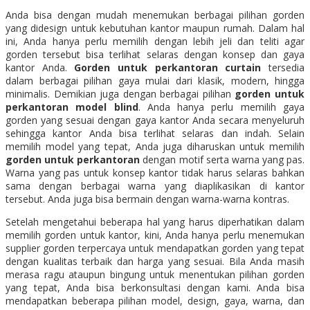
Anda bisa dengan mudah menemukan berbagai pilihan gorden
yang didesign untuk kebutuhan kantor maupun rumah. Dalam hal
ini, Anda hanya perlu memilih dengan lebih jeli dan teliti agar
gorden tersebut bisa terlihat selaras dengan konsep dan gaya
kantor Anda.
Gorden untuk perkantoran curtain
tersedia
dalam berbagai pilihan gaya mulai dari klasik, modern, hingga
minimalis. Demikian juga dengan berbagai pilihan
gorden untuk
perkantoran model blind
. Anda hanya perlu memilih gaya
gorden yang sesuai dengan gaya kantor Anda secara menyeluruh
sehingga kantor Anda bisa terlihat selaras dan indah. Selain
memilih model yang tepat, Anda juga diharuskan untuk memilih
gorden untuk perkantoran
dengan motif serta warna yang pas.
Warna yang pas untuk konsep kantor tidak harus selaras bahkan
sama dengan berbagai warna yang diaplikasikan di kantor
tersebut. Anda juga bisa bermain dengan warna-warna kontras.
Setelah mengetahui beberapa hal yang harus diperhatikan dalam
memilih gorden untuk kantor, kini, Anda hanya perlu menemukan
supplier gorden terpercaya untuk mendapatkan gorden yang tepat
dengan kualitas terbaik dan harga yang sesuai. Bila Anda masih
merasa ragu ataupun bingung untuk menentukan pilihan gorden
yang tepat, Anda bisa berkonsultasi dengan kami. Anda bisa
mendapatkan beberapa pilihan model, design, gaya, warna, dan