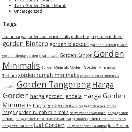
Toko Gorden Online Murah
Uncategorized
Tags
daftar harga gorden rumah minimalis
daftar harga gorden terbaru
gorden Bintaro
gorden blackout
gorden blackout jakarta
Gorden
Gorden Kantor
gorden ciledug
gorden jakarta barat
Minimalis
Gorden Minimalis
Gorden Minimalis Modern
gorden rumah minimalis
Terbaru
gorden rumah minimalis
Gorden Tangerang
Harga
modern
Gorden
Harga Gorden
harga gorden jendela
Minimalis
harga gorden murah
harga gorden per meter
harga gorden rumah minimalis
harga gorden siap pakai
harga gorden
terbaru
harga gorden terbaru minimalis
harga model gorden rumah minimalis
Jual Gorden
Jual Gorden
Harga Vertical Blind
jual gorden jendela online