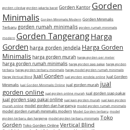
Gorden
Gorden Kantor
gorden ciledug
gorden jakarta barat
Minimalis
Gorden Minimalis
Gorden Minimalis Modern
gorden rumah minimalis
Terbaru
gorden rumah minimalis
Gorden Tangerang
Harga
modern
Gorden
Harga Gorden
harga gorden jendela
Minimalis
harga gorden murah
harga gorden per meter
harga gorden rumah minimalis
harga gorden siap pakai
harga gorden
terbaru
harga gorden terbaru minimalis
harga model gorden rumah minimalis
Jual Gorden
Jual Gorden
Harga Vertical Blind
jual gorden jendela online
jual
Minimalis
jual gorden murah
Jual Gorden Minimalis Online
gorden online
jual gorden siap pakai
jual gorden online murah
jual gorden siap pakai online
jual kain gorden murah
jual kain gorden
model gorden dan harganya
murah online
model gorden rumah minimalis
model gorden rumah minimalis modern
Model Gorden terbaru
model
Toko
gorden terbaru dan harganya
model gorden terbaru minimalis
Gorden
Vertical Blind
Toko Gorden Online