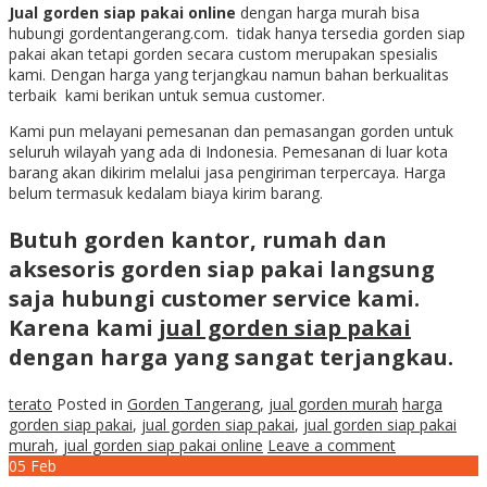
Jual gorden siap pakai online
dengan harga murah bisa
hubungi gordentangerang.com. tidak hanya tersedia gorden siap
pakai akan tetapi gorden secara custom merupakan spesialis
kami. Dengan harga yang terjangkau namun bahan berkualitas
terbaik kami berikan untuk semua customer.
Kami pun melayani pemesanan dan pemasangan gorden untuk
seluruh wilayah yang ada di Indonesia. Pemesanan di luar kota
barang akan dikirim melalui jasa pengiriman terpercaya. Harga
belum termasuk kedalam biaya kirim barang.
Butuh gorden kantor, rumah dan
aksesoris gorden siap pakai langsung
saja hubungi customer service kami.
Karena kami
jual gorden siap pakai
dengan harga yang sangat terjangkau.
terato
Posted in
Gorden Tangerang
,
jual gorden murah
harga
gorden siap pakai
,
jual gorden siap pakai
,
jual gorden siap pakai
murah
,
jual gorden siap pakai online
Leave a comment
05
Feb