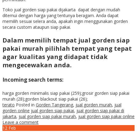
Toko jual gorden siap pakai dijakarta dapat dengan mudah
ditemui dengan harga yang tentunya beragam. Anda dapat
memilih sesuai selera anda, apakah ingin menggunakan gorden
secara custom ataupun siap pakai.
Dalam memilih tempat
jual gorden siap
pakai
murah pilihlah tempat yang tepat
agar kualitas yang didapat tidak
mengecewakan anda.
Incoming search terms:
harga gorden minimalis siap pakai (259);grosir gorden siap pakai
murah (28);gorden blackout siap pakai (26);
terato
Posted in
Gorden Tangerang
,
jual gorden murah
,
jual
gorden online
jual gorden siap pakai
,
jual gorden siap pakai di
jakarta
,
jual gorden siap pakai murah
,
jual gorden siap pakai online
Leave a comment
12
Feb