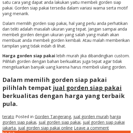
satu cara yang dapat anda lakukan yaitu membeli gorden siap
pakai. Gorden siap pakai tersedia dalam variasi warna serta motif
yang menarik.
Dalam memilih gorden siap pakai, hal yang perlu anda perhatikan
dan teliti adalah masalah ukuran yang tepat. Jangan sampai anda
membeli gorden dengan ukuran yang salah yang malah akan
membuat anda membeli gorden kembali. Atau malah memberikan
tampilan yang tidak indah di lihat.
Harga gorden siap pakai
lebih murah jika dibandingkan custom.
Pilihlah gorden dengan bahan berkualitas juga tepat agar tidak
mengeluarkan banyak uang karena harus membeli ulang gorden.
Dalam memilih gorden siap pakai
pilihlah tempat
jual gorden siap pakai
berkualitas dengan harga yang terbaik
pula.
terato
Posted in
Gorden Tangerang
,
jual gorden murah
harga
gorden siap pakai
,
jual gorden siap pakai
,
jual gorden siap pakai
jakarta
,
jual gorden siap pakai online
Leave a comment