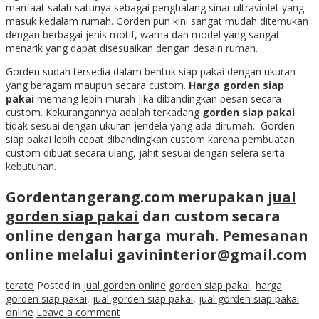
manfaat salah satunya sebagai penghalang sinar ultraviolet yang
masuk kedalam rumah. Gorden pun kini sangat mudah ditemukan
dengan berbagai jenis motif, warna dan model yang sangat
menarik yang dapat disesuaikan dengan desain rumah.
Gorden sudah tersedia dalam bentuk siap pakai dengan ukuran
yang beragam maupun secara custom.
Harga gorden siap
pakai
memang lebih murah jika dibandingkan pesan secara
custom. Kekurangannya adalah terkadang
gorden siap pakai
tidak sesuai dengan ukuran jendela yang ada dirumah. Gorden
siap pakai lebih cepat dibandingkan custom karena pembuatan
custom dibuat secara ulang, jahit sesuai dengan selera serta
kebutuhan.
Gordentangerang.com merupakan
jual
gorden siap pakai
dan custom secara
online dengan harga murah. Pemesanan
online melalui gavininterior@gmail.com
terato
Posted in
jual gorden online
gorden siap pakai
,
harga
gorden siap pakai
,
jual gorden siap pakai
,
jual gorden siap pakai
online
Leave a comment