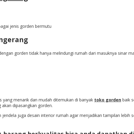
agai jenis gorden bermutu
angerang
dengan gorden tidak hanya melindungi rumah dari masuknya sinar mat
nis yang menarik dan mudah ditemukan di banyak
toko gorden
baik s
g akan dipasangkan gorden.
an jendela juga desain interior rumah agar menjadikan tampilan lebi
barang berkualitas bisa anda dapatkan d