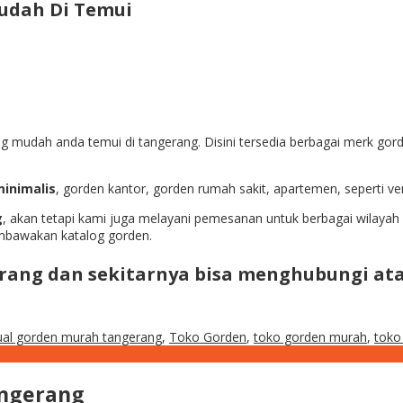
udah Di Temui
g mudah anda temui di tangerang. Disini tersedia berbagai merk gor
inimalis
, gorden kantor, gorden rumah sakit, apartemen, seperti vert
g
, akan tetapi kami juga melayani pemesanan untuk berbagai wilayah
mbawakan katalog gorden.
erang dan sekitarnya bisa menghubungi at
ual gorden murah tangerang
,
Toko Gorden
,
toko gorden murah
,
toko
angerang