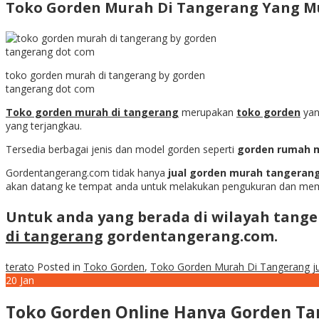
Toko Gorden Murah Di Tangerang Yang M
toko gorden murah di tangerang by gorden
tangerang dot com
Toko gorden murah di tangerang
merupakan
toko gorden
yan
yang terjangkau.
Tersedia berbagai jenis dan model gorden seperti
gorden rumah m
Gordentangerang.com tidak hanya
jual gorden murah tangeran
akan datang ke tempat anda untuk melakukan pengukuran dan me
Untuk anda yang berada di wilayah tang
di tangerang
gordentangerang.com.
terato
Posted in
Toko Gorden
,
Toko Gorden Murah Di Tangerang
j
20
Jan
Toko Gorden Online Hanya Gorden T