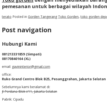
pemesanan untuk berbagai wilayah Indone
terato
Posted in
Gorden Tangerang
Toko Gorden
,
toko gorden dep
Post navigation
Hubungi Kami
081213331859 (Simpati)
08170840164 (XL)
email:
gavininterior@gmail.com
office:
Ruko Grand Centro Blok B25, Pesanggrahan, Jakarta Selatan
Sebelumnya kami beralamat di:
Jl Perdana Blok i/11, Jakarta Selatan
Pabrik: Cipadu