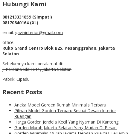
Hubungi Kami
081213331859 (Simpati)
08170840164 (XL)
email:
gavininterior@gmail.com
office:
Ruko Grand Centro Blok B25, Pesanggrahan, Jakarta
Selatan
Sebelumnya kami beralamat di:
Jl Perdana Blok i/11, Jakarta Selatan
Pabrik: Cipadu
Recent Posts
Aneka Model Gorden Rumah Minimalis Terbaru
Pilihan Model Gorden Terbaru Sesuai Desain Interior
Ruangan
Harga Gorden Jendela Kecil Yang Nyaman Di Kantong
Gorden Murah Jakarta Selatan Yang Mudah Di Pesan
Gorden Minimalis Murah Jakarta Dengan Kualitas Terjamin