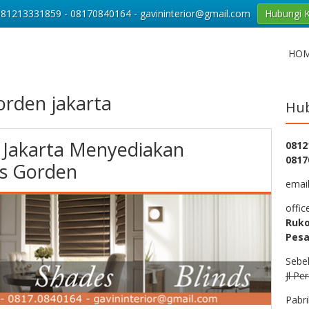
081213331859 - 08170840164 - gavininterior@gmail.com
Hubungi 
HO
orden jakarta
Hub
 Jakarta Menyediakan
0812
0817
is Gorden
emai
offic
Ruko
Pesa
Sebe
Jl Pe
Pabri