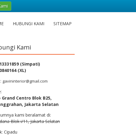
Kami
ME
HUBUNGI KAMI
SITEMAP
ungi Kami
13331859 (Simpati)
0840164 (XL)
l:
gavininterior@gmail.com
e:
 Grand Centro Blok B25,
nggrahan, Jakarta Selatan
lumnya kami beralamat di:
rdana Blok i/11, Jakarta Selatan
k: Cipadu