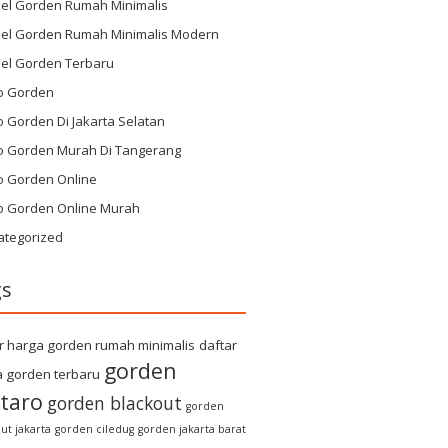
el Gorden Rumah Minimalis
el Gorden Rumah Minimalis Modern
el Gorden Terbaru
o Gorden
 Gorden Di Jakarta Selatan
o Gorden Murah Di Tangerang
o Gorden Online
o Gorden Online Murah
ategorized
gs
r harga gorden rumah minimalis
daftar
gorden
 gorden terbaru
taro
gorden blackout
gorden
ut jakarta
gorden ciledug
gorden jakarta barat