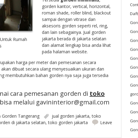
Con
gorden kantor, vertical, horizontal,
roman shade, roller blind, blackout
Daf
sampai dengan vitrase dan
Gor
aksesoris gorden seperti rel, ring,
Gor
dan lain sebagainya. Jual gorden
jakarta berada di jakarta selatan
a Untuk Rumah
Gord
dan alamat lengkap bisa anda lihat
s
Gor
pada halaman website.
Gor
rupakan harga per meter dan pemesanan secara
Gor
 akan dibuat secara ulang menyesuaikan ukuran dan
ng membutuhkan bahan gorden nya saja juga tersedia
Gord
Gord
nai cara pemesanan gorden di
toko
gor
bisa melalui gavininterior@gmail.com
Gor
Gord
n
Gorden Tangerang
jual gorden jakarta
,
toko
Gor
rden di jakarta selatan
,
toko gorden jakarta
Leave
Gor