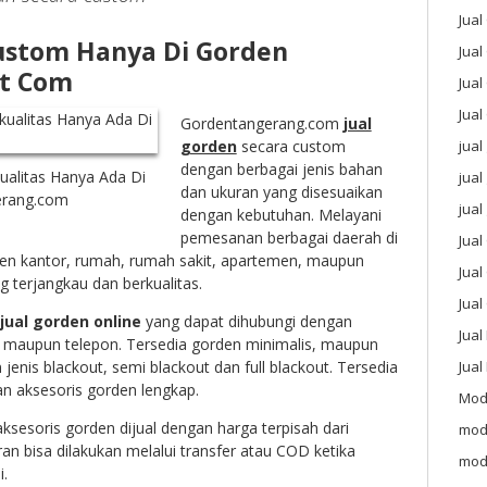
Jua
ustom Hanya Di Gorden
Jual
t Com
Jual
Jual
Gordentangerang.com
jual
gorden
secara custom
jual
dengan berbagai jenis bahan
ualitas Hanya Ada Di
jua
dan ukuran yang disesuaikan
erang.com
jual
dengan kebutuhan. Melayani
pemesanan berbagai daerah di
Jua
den kantor, rumah, rumah sakit, apartemen, maupun
Jual
g terjangkau dan berkualitas.
Jua
jual gorden online
yang dapat dihubungi dengan
Jual
l maupun telepon. Tersedia gorden minimalis, maupun
enis blackout, semi blackout dan full blackout. Tersedia
Jua
an aksesoris gorden lengkap.
Mod
ksesoris gorden dijual dengan harga terpisah dari
mod
n bisa dilakukan melalui transfer atau COD ketika
mod
i.