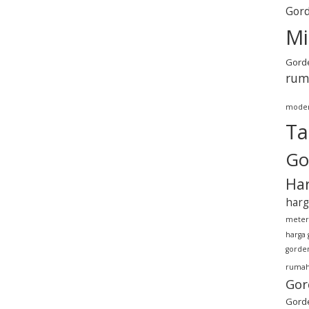
Gord
Mi
Gorde
rum
mode
Ta
Go
Har
harg
meter
harga 
gorden
rumah
Gor
Gorde