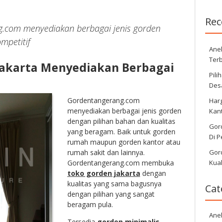
Rec
.com menyediakan berbagai jenis gorden
mpetitif
Ane
Ter
Jakarta Menyediakan Berbagai
Pil
Desa
Gordentangerang.com
Har
menyediakan berbagai jenis gorden
Kan
dengan pilihan bahan dan kualitas
Gor
yang beragam. Baik untuk gorden
Di 
rumah maupun gorden kantor atau
Gor
rumah sakit dan lainnya.
Kual
Gordentangerang.com membuka
toko gorden jakarta
dengan
kualitas yang sama bagusnya
Cat
dengan pilihan yang sangat
beragam pula.
Ane
Tersedia
gorden minimalis
,