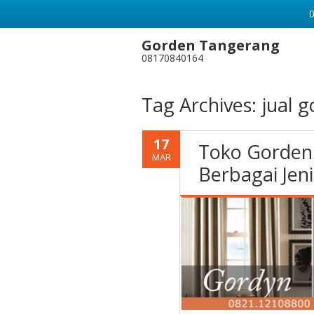
Gorden Tangerang
08170840164
Tag Archives:
jual g
17
Toko Gorden
MAR
Berbagai Jen