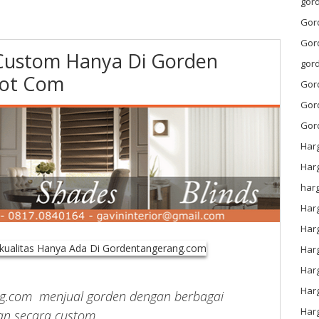
gord
Gor
Gor
 Custom Hanya Di Gorden
gor
ot Com
Gor
Gor
Gor
Har
Har
har
Harg
Har
Har
Har
Har
g.com menjual gorden dengan berbagai
Har
an secara custom