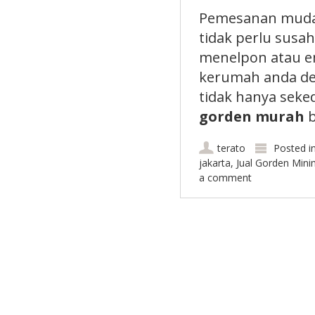
Pemesanan mudah
tidak perlu susa
menelpon atau e
kerumah anda d
tidak hanya seke
gorden murah
b
terato
Posted i
jakarta
,
Jual Gorden Mini
a comment
Post navigation