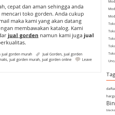
Mod
, cepat dan aman sehingga anda
Mod
h mencari toko gorden. Anda cukup
Mod
mail maka kami yang akan datang
Tok
engan membawakan katalog. Kami
Toko
dar
jual gorden
namun kami juga
jual
Tok
erkualitas.
Tok
Tok
n
jual gorden murah
Jual Gorden
,
jual gorden
malis
,
jual gorden murah
,
jual gorden online
Leave
Unc
Ta
dafta
harga
Bin
blacko