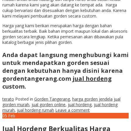
rumah karena kami yang akan datang ke tempat ada. Harga
cukup bervariasi dan disesuaikan dengan kebutuhan anda. Karena
kami melayani pembuatan gorden secara custom.
Harga yang kami berikan merupakan harga dengan bahan
berkualitas terbaik. Baik bahan import maupun lokal dan aksesoris
gorden secara lengkap. Ketika pemesanan akan dibawakan pula
katalog berbagai jenis pilihan gorden.
Anda dapat langsung menghubungi kami
untuk mendapatkan gorden sesuai
dengan kebutuhan hanya disini karena
gordentangerang.com
jual hordeng
custom.
terato
Posted in
Gorden Tangerang
,
harga gorden jendela
jual
gorden murah
,
jual gorden online
,
jual hordeng
,
jual hordeng
murah
,
jual hordeng rumah
Leave a comment
05
Feb
Jual Hordeng Berkualitas Harga