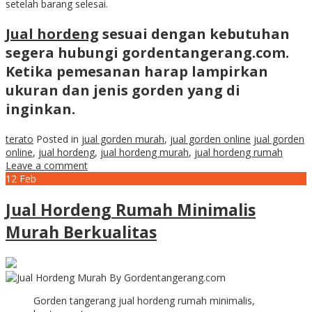
setelah barang selesai.
Jual hordeng
sesuai dengan kebutuhan
segera hubungi gordentangerang.com.
Ketika pemesanan harap lampirkan
ukuran dan jenis gorden yang di
inginkan.
terato
Posted in
jual gorden murah
,
jual gorden online
jual gorden
online
,
jual hordeng
,
jual hordeng murah
,
jual hordeng rumah
Leave a comment
12
Feb
Jual Hordeng Rumah Minimalis
Murah Berkualitas
Gorden tangerang jual hordeng rumah minimalis,