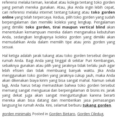
referensi melalui teman, kerabat atau kolega tentang toko gorden
yang pernah mereka gunakan. Atau, jika Anda ingin lebih cepat,
cari referensi melalui internet tentang tukang atau
toko gorden
online
yang telah terpercaya. Kedua, pilih toko gorden yang sudah
berpengalaman dan memiliki koleksi yang lengkap. Pengalaman
yang dimiliki
toko gorden, tirai maupun vertical blind
akan
menentukan kemampuan mereka dalam menganalisa kebutuhan
Anda, sedangkan lengkapnya koleksi gorden yang dimiliki akan
memudahkan Anda dalam memilih tipe atau jenis gorden yang
sesuai.
Hal ketiga adalah jarak tukang atau toko gorden tersebut dengan
rumah Anda. Bagi Anda yang tinggal di sekitar Puri Kembangan,
sebaiknya gunakan atau pilih yang jaraknya tidak terlalu jauh agar
lebih efisien dan tidak membuang banyak waktu. Jika Anda
menggunakan toko gorden yang jaraknya cukup jauh, maka Anda
akan dikenakan biaya kirim yang bisa sangat mahal. Namun sekali
lagi, Anda harus tetap memastikan bahwa toko gorden tersebut
memang sangat menguasai dan berpengalaman di bisnis ini. Jarak
yang dekat juga akan sangat menguntungkan karena berarti
mereka akan bisa datang dan memberikan jasa pemasangan
langsung ke rumah Anda. Kini, selamat berburu
tukang gorden
.
gorden minimalis
Posted in
Gorden Bintaro
,
Gorden Ciledug
,