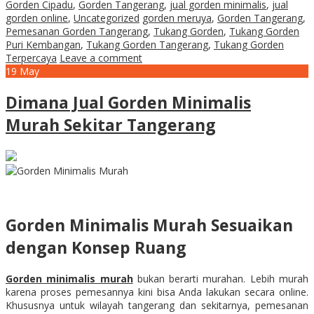
Gorden Cipadu
,
Gorden Tangerang
,
jual gorden minimalis
,
jual
gorden online
,
Uncategorized
gorden meruya
,
Gorden Tangerang
,
Pemesanan Gorden Tangerang
,
Tukang Gorden
,
Tukang Gorden
Puri Kembangan
,
Tukang Gorden Tangerang
,
Tukang Gorden
Terpercaya
Leave a comment
19
May
Dimana Jual Gorden Minimalis
Murah Sekitar Tangerang
Gorden Minimalis Murah Sesuaikan
dengan Konsep Ruang
Gorden minimalis murah
bukan berarti murahan. Lebih murah
karena proses pemesannya kini bisa Anda lakukan secara online.
Khususnya untuk wilayah tangerang dan sekitarnya, pemesanan