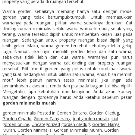
property yang berada di ruangan tersebut.
Warna gorden sebaiknya memang hanya satu dengan model
gorden yang tidak bertumpuk-tumpuk. Untuk memasukkan
warnanya pada ruangan, pilihan warna sebaiknya dominan. Cat
dinding rumah minimalis selalu warna-warna lembut, sejuk yang
terang. Warna tersebut dipilih untuk memberikan kesan luas pada
ruangan. Sedangkan untuk property ruangan biasa dipilih yang
lebih gelap. Maka, warna gorden tersebut sebaiknya lebih gelap
juga. Namun, jika ingin memilih gorden lebih dari satu warna,
sebaiknya tidak lebih dari dua warna. Warnanya pun harus
menyesuaikan dengan warna cat dinding dan property ruangan
tersebut. Pilih motif gorden yang polos untuk kombinasi warna
yang kuat. Sedangkan untuk pilihan satu warna, Anda bisa memilih
motif lebih penuh namun tetap minimalis. Jika ingin ada
penambahan aksesoris, renda dan pita pada bagian tali bisa dipilih.
Mengetahui apa kebutuhan dan keinginan Anda akan konsep
ruangan dengan gordennya harus Anda ketahui sebelum pesan
gorden minimalis murah
.
gorden minimalis
Posted in
Gorden Bintaro
,
Gorden Ciledug
,
Gorden Cipadu
,
Gorden Tangerang
,
jual gorden murah
,
jual
gorden online
,
Uncategorized
gorden ciledug
,
Gorden Harga
Murah
,
Gorden Minimalis
,
Gorden Minimalis Murah
,
Gorden