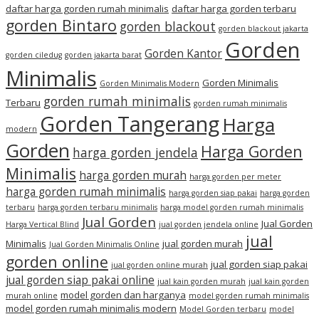
daftar harga gorden rumah minimalis
daftar harga gorden terbaru
gorden Bintaro
gorden blackout
gorden blackout jakarta
Gorden
Gorden Kantor
gorden ciledug
gorden jakarta barat
Minimalis
Gorden Minimalis
Gorden Minimalis Modern
gorden rumah minimalis
Terbaru
gorden rumah minimalis
Gorden Tangerang
Harga
modern
Gorden
Harga Gorden
harga gorden jendela
Minimalis
harga gorden murah
harga gorden per meter
harga gorden rumah minimalis
harga gorden siap pakai
harga gorden
terbaru
harga gorden terbaru minimalis
harga model gorden rumah minimalis
Jual Gorden
Jual Gorden
Harga Vertical Blind
jual gorden jendela online
jual
Minimalis
jual gorden murah
Jual Gorden Minimalis Online
gorden online
jual gorden siap pakai
jual gorden online murah
jual gorden siap pakai online
jual kain gorden murah
jual kain gorden
model gorden dan harganya
murah online
model gorden rumah minimalis
model gorden rumah minimalis modern
Model Gorden terbaru
model