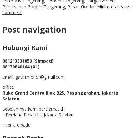
Minimalis Tangerang
,
Gorden Tangerang
,
Harga Gorden
,
Pemesanan Gorden Tangerang
,
Pesan Gorden Minimalis
Leave a
comment
Post navigation
Hubungi Kami
081213331859 (Simpati)
08170840164 (XL)
email:
gavininterior@gmail.com
office:
Ruko Grand Centro Blok B25, Pesanggrahan, Jakarta
Selatan
Sebelumnya kami beralamat di:
Jl Perdana Blok i/11, Jakarta Selatan
Pabrik: Cipadu