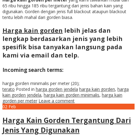
65 ribu hingga 185 ribu tergantung dari jenis bahan kain yang
digunakan. Gorden dengan jenis full blackout ataupun blackout
tentu lebih mahal dari gorden biasa.
Harga kain gorden
lebih jelas dan
lengkap berdasarkan jenis yang lebih
spesifik bisa tanyakan langsung pada
kami via email dan telp.
Incoming search terms:
harga gorden minimalis per meter (20);
terato
Posted in
harga gorden jendela
harga kain gorden
,
harga
kain gorden jendela
,
harga kain gorden minimalis
,
harga kain
gorden per meter
Leave a comment
02
Feb
Harga Kain Gorden Tergantung Dari
Jenis Yang Digunakan