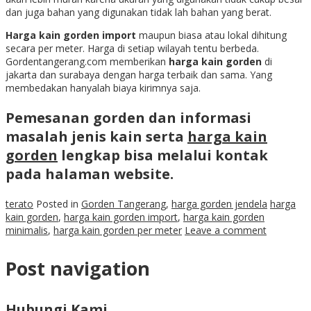
dan juga bahan yang digunakan tidak lah bahan yang berat.
Harga kain gorden import
maupun biasa atau lokal dihitung
secara per meter. Harga di setiap wilayah tentu berbeda.
Gordentangerang.com memberikan
harga kain gorden
di
jakarta dan surabaya dengan harga terbaik dan sama. Yang
membedakan hanyalah biaya kirimnya saja.
Pemesanan gorden dan informasi
masalah jenis kain serta
harga kain
gorden
lengkap bisa melalui kontak
pada halaman website.
terato
Posted in
Gorden Tangerang
,
harga gorden jendela
harga
kain gorden
,
harga kain gorden import
,
harga kain gorden
minimalis
,
harga kain gorden per meter
Leave a comment
Post navigation
Hubungi Kami