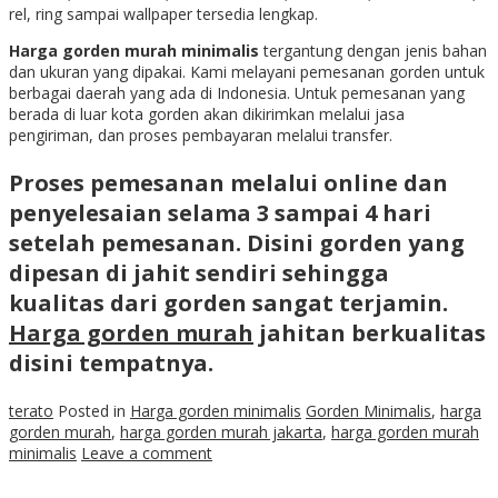
rel, ring sampai wallpaper tersedia lengkap.
Harga gorden murah minimalis
tergantung dengan jenis bahan
dan ukuran yang dipakai. Kami melayani pemesanan gorden untuk
berbagai daerah yang ada di Indonesia. Untuk pemesanan yang
berada di luar kota gorden akan dikirimkan melalui jasa
pengiriman, dan proses pembayaran melalui transfer.
Proses pemesanan melalui online dan
penyelesaian selama 3 sampai 4 hari
setelah pemesanan. Disini gorden yang
dipesan di jahit sendiri sehingga
kualitas dari gorden sangat terjamin.
Harga gorden murah
jahitan berkualitas
disini tempatnya.
terato
Posted in
Harga gorden minimalis
Gorden Minimalis
,
harga
gorden murah
,
harga gorden murah jakarta
,
harga gorden murah
minimalis
Leave a comment