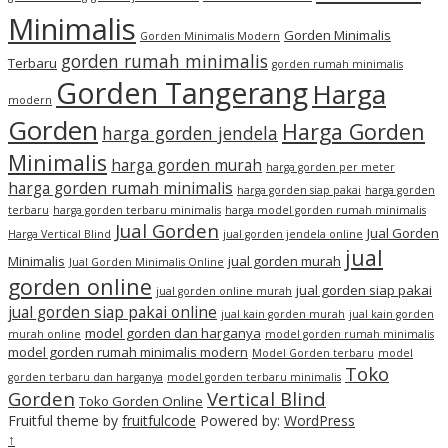
Minimalis
Gorden Minimalis
Gorden Minimalis Modern
gorden rumah minimalis
Terbaru
gorden rumah minimalis
Gorden Tangerang
Harga
modern
Gorden
Harga Gorden
harga gorden jendela
Minimalis
harga gorden murah
harga gorden per meter
harga gorden rumah minimalis
harga gorden siap pakai
harga gorden
terbaru
harga gorden terbaru minimalis
harga model gorden rumah minimalis
Jual Gorden
Jual Gorden
Harga Vertical Blind
jual gorden jendela online
jual
Minimalis
jual gorden murah
Jual Gorden Minimalis Online
gorden online
jual gorden siap pakai
jual gorden online murah
jual gorden siap pakai online
jual kain gorden murah
jual kain gorden
model gorden dan harganya
murah online
model gorden rumah minimalis
model gorden rumah minimalis modern
Model Gorden terbaru
model
Toko
gorden terbaru dan harganya
model gorden terbaru minimalis
Gorden
Vertical Blind
Toko Gorden Online
Fruitful theme by
fruitfulcode
Powered by:
WordPress
↑