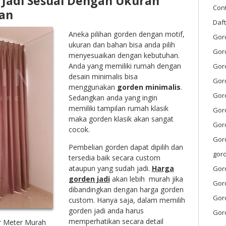
Jadi Sesuai Dengan Ukuran
Con
an
Daf
Aneka pilihan gorden dengan motif,
Gor
ukuran dan bahan bisa anda pilih
Gor
menyesuaikan dengan kebutuhan.
Anda yang memiliki rumah dengan
Gord
desain minimalis bisa
Gor
menggunakan
gorden minimalis
.
Gor
Sedangkan anda yang ingin
memiliki tampilan rumah klasik
Gor
maka gorden klasik akan sangat
Gord
cocok.
Gord
Pembelian gorden dapat dipilih dan
gor
tersedia baik secara custom
ataupun yang sudah jadi.
Harga
Gor
gorden jadi
akan lebih murah jika
Gord
dibandingkan dengan harga gorden
Gor
custom. Hanya saja, dalam memilih
gorden jadi anda harus
Gor
memperhatikan secara detail
r Meter Murah