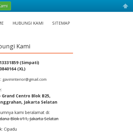
Kami
ME
HUBUNGI KAMI
SITEMAP
ungi Kami
13331859 (Simpati)
0840164 (XL)
l:
gavininterior@gmail.com
e:
 Grand Centro Blok B25,
nggrahan, Jakarta Selatan
lumnya kami beralamat di:
rdana Blok i/11, Jakarta Selatan
k: Cipadu