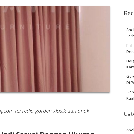
Rec
Ane
Ter
Pil
Desa
Har
Kan
Gor
Di 
Gor
Kual
.com tersedia gorden klasik dan anak
Cat
Ane