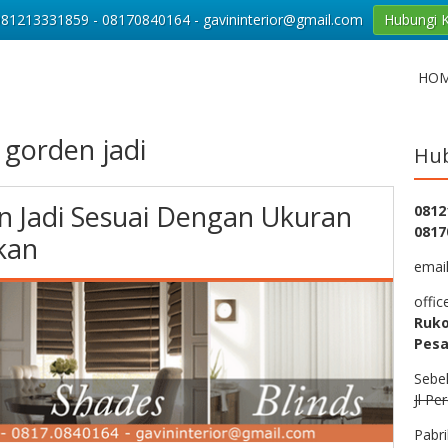
081213331859 - 08170840164 - gavininterior@gmail.com
Hubungi 
HO
 gorden jadi
Hub
 Jadi Sesuai Dengan Ukuran
0812
0817
kan
emai
offic
Ruko
Pesa
Sebe
Jl Pe
Pabri