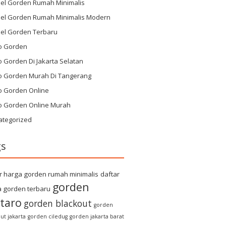
el Gorden Rumah Minimalis
el Gorden Rumah Minimalis Modern
el Gorden Terbaru
o Gorden
 Gorden Di Jakarta Selatan
o Gorden Murah Di Tangerang
o Gorden Online
o Gorden Online Murah
ategorized
gs
r harga gorden rumah minimalis
daftar
gorden
 gorden terbaru
taro
gorden blackout
gorden
ut jakarta
gorden ciledug
gorden jakarta barat