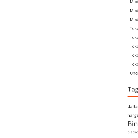
Mod
Mod
Mod
Tok
Toko
Tok
Tok
Tok
Unc
Ta
dafta
harga
Bin
blacko