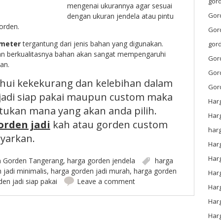
gord
mengenai ukurannya agar sesuai
Gor
dengan ukuran jendela atau pintu
orden.
Gor
 meter
tergantung dari jenis bahan yang digunakan.
gor
n berkualitasnya bahan akan sangat mempengaruhi
Gor
an.
Gor
ui kekekurang dan kelebihan dalam
Gor
jadi siap pakai maupun custom maka
Har
ukan mana yang akan anda pilih.
Har
orden jadi
kah atau gorden custom
har
yarkan.
Harg
Har
n
Gorden Tangerang
,
harga gorden jendela
harga
 jadi minimalis
,
harga gorden jadi murah
,
harga gorden
Har
en jadi siap pakai
Leave a comment
Har
Har
Har