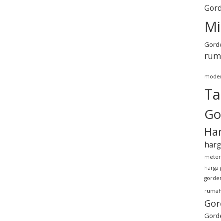
Gord
Mi
Gorde
rum
mode
Ta
Go
Har
harg
meter
harga 
gorden
rumah
Gor
Gorde