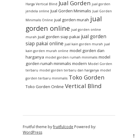
Jual Gorden
Harga Vertical Blind
jual gorden
Jual Gorden Minimalis
jendela online
Jual Gorden
jual
jual gorden murah
Minimalis Online
gorden online
jual gorden online
jual gorden
jual gorden siap pakai
murah
siap pakai online
jual kain gorden murah
jual
model gorden dan
kain gorden murah online
harganya
model
model gorden rumah minimalis
gorden rumah minimalis modern
Model Gorden
terbaru
model gorden terbaru dan harganya
model
Toko Gorden
gorden terbaru minimalis
Vertical Blind
Toko Gorden Online
Fruitful theme by
fruitfulcode
Powered by:
WordPress
↑