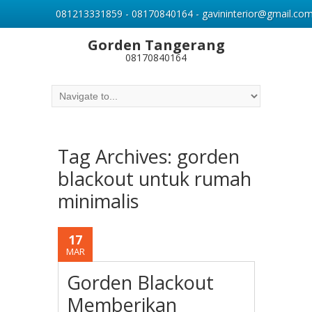
081213331859 - 08170840164 - gavininterior@gmail.co
Gorden Tangerang
08170840164
Tag Archives:
gorden
blackout untuk rumah
minimalis
17
MAR
Gorden Blackout
Memberikan