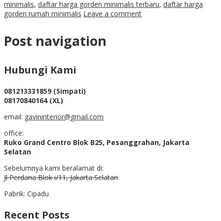
minimalis
,
daftar harga gorden minimalis terbaru
,
daftar harga
gorden rumah minimalis
Leave a comment
Post navigation
Hubungi Kami
081213331859 (Simpati)
08170840164 (XL)
email:
gavininterior@gmail.com
office:
Ruko Grand Centro Blok B25, Pesanggrahan, Jakarta
Selatan
Sebelumnya kami beralamat di:
Jl Perdana Blok i/11, Jakarta Selatan
Pabrik: Cipadu
Recent Posts