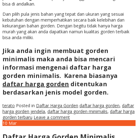
bisa di andalkan.
Dan pilih pula jenis bahan yang tepat dan ukuran yang sesuai
kebutuhan dengan memperhatikan secara baik kelebihan dan
kekurangan bahan gorden. Dengan begitu tidak hanya harga
murah yang akan anda dapatkan namun kualitas gorden terbaik
bisa anda miliki.
Jika anda ingin membuat gorden
minimalis maka anda bisa mencari
informasi mengenai
daftar harga
gorden minimalis
. Karena biasanya
daftar harga gorden
ditentukan
berdasarkan jenis model gorden.
terato
Posted in
Daftar Harga Gorden
daftar harga gorden
,
daftar
harga gorden jendela
,
daftar harga gorden minimalis
,
daftar harga
gorden terbaru
Leave a comment
10
Mar
Daftar Harga Gorden Minimalis