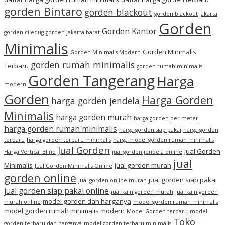
gorden Bintaro
gorden blackout
gorden blackout jakarta
Gorden
Gorden Kantor
gorden ciledug
gorden jakarta barat
Minimalis
Gorden Minimalis
Gorden Minimalis Modern
gorden rumah minimalis
Terbaru
gorden rumah minimalis
Gorden Tangerang
Harga
modern
Gorden
Harga Gorden
harga gorden jendela
Minimalis
harga gorden murah
harga gorden per meter
harga gorden rumah minimalis
harga gorden siap pakai
harga gorden
terbaru
harga gorden terbaru minimalis
harga model gorden rumah minimalis
Jual Gorden
Jual Gorden
Harga Vertical Blind
jual gorden jendela online
jual
Minimalis
jual gorden murah
Jual Gorden Minimalis Online
gorden online
jual gorden siap pakai
jual gorden online murah
jual gorden siap pakai online
jual kain gorden murah
jual kain gorden
model gorden dan harganya
murah online
model gorden rumah minimalis
model gorden rumah minimalis modern
Model Gorden terbaru
model
Toko
gorden terbaru dan harganya
model gorden terbaru minimalis