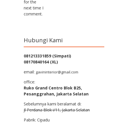
for the
next time I
comment.
Hubungi Kami
081213331859 (Simpati)
08170840164 (XL)
email:
gavininterior@gmail.com
office:
Ruko Grand Centro Blok B25,
Pesanggrahan, Jakarta Selatan
Sebelumnya kami beralamat di:
Jl Perdana Blok i/11, Jakarta Selatan
Pabrik: Cipadu