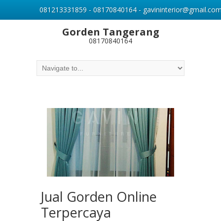
081213331859 - 08170840164 - gavininterior@gmail.co
Gorden Tangerang
08170840164
Jual Gorden Online
Terpercaya