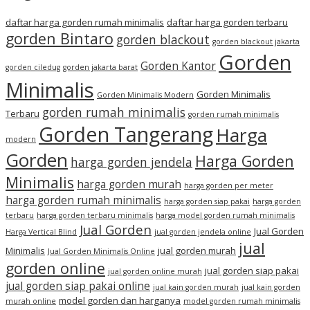
daftar harga gorden rumah minimalis
daftar harga gorden terbaru
gorden Bintaro
gorden blackout
gorden blackout jakarta
Gorden
Gorden Kantor
gorden ciledug
gorden jakarta barat
Minimalis
Gorden Minimalis
Gorden Minimalis Modern
gorden rumah minimalis
Terbaru
gorden rumah minimalis
Gorden Tangerang
Harga
modern
Gorden
Harga Gorden
harga gorden jendela
Minimalis
harga gorden murah
harga gorden per meter
harga gorden rumah minimalis
harga gorden siap pakai
harga gorden
terbaru
harga gorden terbaru minimalis
harga model gorden rumah minimalis
Jual Gorden
Jual Gorden
Harga Vertical Blind
jual gorden jendela online
jual
Minimalis
jual gorden murah
Jual Gorden Minimalis Online
gorden online
jual gorden siap pakai
jual gorden online murah
jual gorden siap pakai online
jual kain gorden murah
jual kain gorden
model gorden dan harganya
murah online
model gorden rumah minimalis