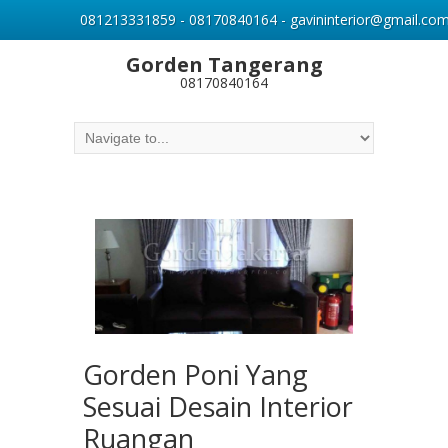
081213331859 - 08170840164 - gavininterior@gmail.co
Gorden Tangerang
08170840164
Gorden Poni Yang
Sesuai Desain Interior
Ruangan