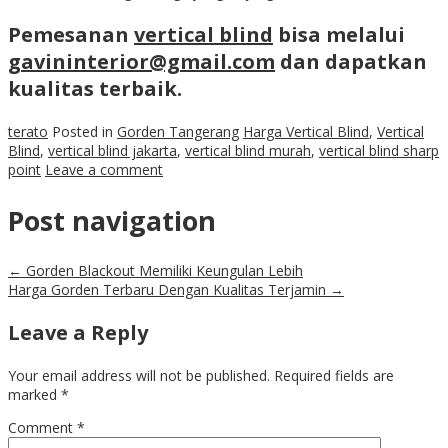
Pemesanan
vertical blind
bisa melalui
gavininterior@gmail.com
dan dapatkan
kualitas terbaik.
terato
Posted in
Gorden Tangerang
Harga Vertical Blind
,
Vertical
Blind
,
vertical blind jakarta
,
vertical blind murah
,
vertical blind sharp
point
Leave a comment
Post navigation
←
Gorden Blackout Memiliki Keungulan Lebih
Harga Gorden Terbaru Dengan Kualitas Terjamin
→
Leave a Reply
Your email address will not be published.
Required fields are
marked
*
Comment
*