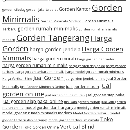
Gorden
Gorden Kantor
gorden ciledug
gorden jakarta barat
Minimalis
Gorden Minimalis
Gorden Minimalis Modern
gorden rumah minimalis
Terbaru
gorden rumah minimalis
Gorden Tangerang
Harga
modern
Gorden
Harga Gorden
harga gorden jendela
Minimalis
harga gorden murah
harga gorden per meter
harga gorden rumah minimalis
harga gorden siap pakai
harga gorden
terbaru
harga gorden terbaru minimalis
harga model gorden rumah minimalis
Jual Gorden
Jual Gorden
Harga Vertical Blind
jual gorden jendela online
jual
Minimalis
jual gorden murah
Jual Gorden Minimalis Online
gorden online
jual gorden siap pakai
jual gorden online murah
jual gorden siap pakai online
jual kain gorden murah
jual kain gorden
model gorden dan harganya
murah online
model gorden rumah minimalis
model gorden rumah minimalis modern
Model Gorden terbaru
model
Toko
gorden terbaru dan harganya
model gorden terbaru minimalis
Gorden
Vertical Blind
Toko Gorden Online