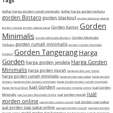
Tags
daftar harga gorden rumah minimalis
daftar harga gorden terbaru
gorden Bintaro
gorden blackout
gorden blackout jakarta
Gorden
Gorden Kantor
gorden ciledug
gorden jakarta barat
Minimalis
Gorden Minimalis
Gorden Minimalis Modern
gorden rumah minimalis
Terbaru
gorden rumah minimalis
Gorden Tangerang
Harga
modern
Gorden
Harga Gorden
harga gorden jendela
Minimalis
harga gorden murah
harga gorden per meter
harga gorden rumah minimalis
harga gorden siap pakai
harga gorden
terbaru
harga gorden terbaru minimalis
harga model gorden rumah minimalis
Jual Gorden
Jual Gorden
Harga Vertical Blind
jual gorden jendela online
jual
Minimalis
jual gorden murah
Jual Gorden Minimalis Online
gorden online
jual gorden siap pakai
jual gorden online murah
jual gorden siap pakai online
jual kain gorden murah
jual kain gorden
model gorden dan harganya