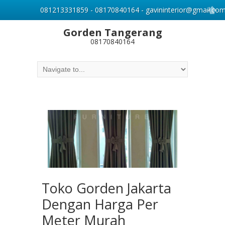
081213331859 - 08170840164 - gavininterior@gmail.co
Gorden Tangerang
08170840164
Toko Gorden Jakarta
Dengan Harga Per
Meter Murah